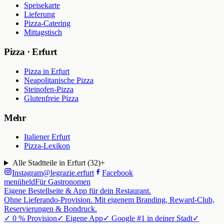
Speisekarte
Lieferung
Pizza-Catering
Mittagstisch
Pizza · Erfurt
Pizza in Erfurt
Neapolitanische Pizza
Steinofen-Pizza
Glutenfreie Pizza
Mehr
Italiener Erfurt
Pizza-Lexikon
Alle Stadtteile in Erfurt (
32
)
+
Instagram
@
legrazie.erfurt
Facebook
menüheld
Für Gastronomen
Eigene Bestellseite & App für dein Restaurant.
Ohne Lieferando-Provision. Mit eigenem Branding, Reward-Club,
Reservierungen & Bondruck.
✓ 0 % Provision
✓ Eigene App
✓ Google #1 in deiner Stadt
✓