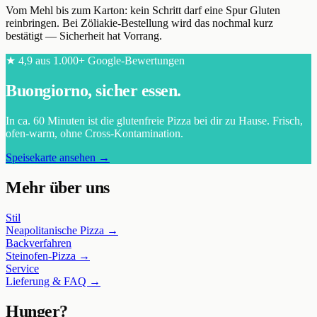
Vom Mehl bis zum Karton: kein Schritt darf eine Spur Gluten
reinbringen. Bei Zöliakie-Bestellung wird das nochmal kurz
bestätigt — Sicherheit hat Vorrang.
★
4,9
aus
1.000+
Google-Bewertungen
Buongiorno, sicher essen.
In ca.
60
Minuten ist die glutenfreie Pizza bei dir zu Hause. Frisch,
ofen-warm, ohne Cross-Kontamination.
Speisekarte ansehen →
Mehr über uns
Stil
Neapolitanische Pizza →
Backverfahren
Steinofen-Pizza →
Service
Lieferung & FAQ →
Hunger?