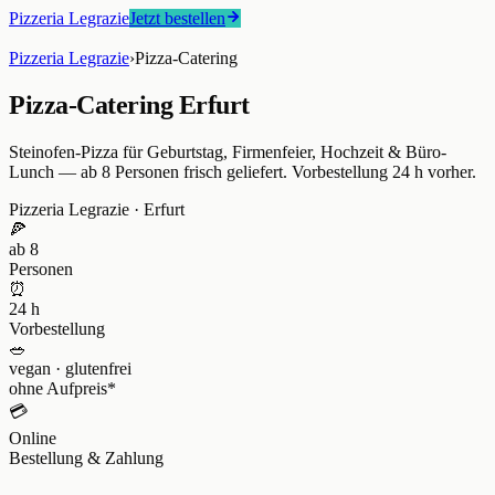
Pizzeria Legrazie
Jetzt bestellen
Pizzeria Legrazie
›
Pizza-Catering
Pizza-Catering Erfurt
Steinofen-Pizza für Geburtstag, Firmenfeier, Hochzeit & Büro-
Lunch — ab 8 Personen frisch geliefert. Vorbestellung 24 h vorher.
Pizzeria Legrazie
·
Erfurt
🍕
ab 8
Personen
⏰
24 h
Vorbestellung
🥗
vegan · glutenfrei
ohne Aufpreis*
💳
Online
Bestellung & Zahlung