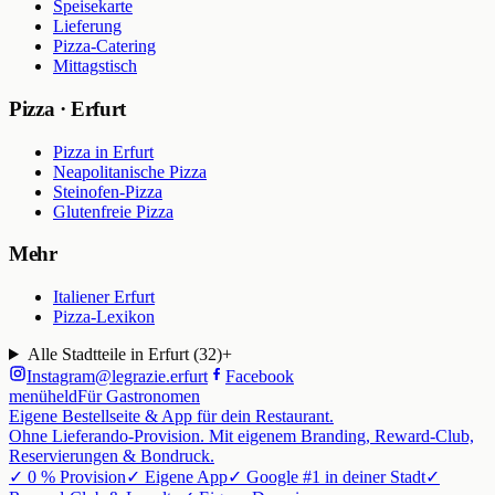
Speisekarte
Lieferung
Pizza-Catering
Mittagstisch
Pizza · Erfurt
Pizza in Erfurt
Neapolitanische Pizza
Steinofen-Pizza
Glutenfreie Pizza
Mehr
Italiener Erfurt
Pizza-Lexikon
Alle Stadtteile in Erfurt (
32
)
+
Instagram
@
legrazie.erfurt
Facebook
menüheld
Für Gastronomen
Eigene Bestellseite & App für dein Restaurant.
Ohne Lieferando-Provision. Mit eigenem Branding, Reward-Club,
Reservierungen & Bondruck.
✓ 0 % Provision
✓ Eigene App
✓ Google #1 in deiner Stadt
✓