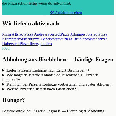
die Pizza schon fertig wenn du ankommst.
Vorbestellen zur Abholung
🧭 Anfahrt ansehen
Wir liefern aktiv nach
Pizza
Altstadt
Pizza
Andreasvorstadt
Pizza
Johannesvorstadt
Pizza
Krampfervorstadt
Pizza
Löbervorstadt
Pizza
Brühlervorstadt
Pizza
Daberstedt
Pizza
Ilversgehofen
FAQ
Abholung aus Bischleben — häufige Fragen
Liefert Pizzeria Legrazie nach Erfurt-Bischleben?
+
Wie lange dauert die Anfahrt von Bischleben zu Pizzeria
Legrazie?
+
Kann ich bei Pizzeria Legrazie vorbestellen und später abholen?
+
Welche Pizzerien liefern nach Bischleben?
+
Hunger?
Bestelle direkt bei
Pizzeria Legrazie
— Lieferung & Abholung.