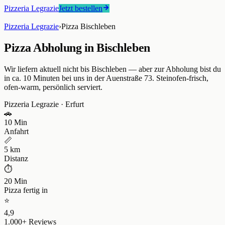
Pizzeria Legrazie
Jetzt bestellen
Pizzeria Legrazie
›
Pizza Bischleben
Pizza Abholung in Bischleben
Wir liefern aktuell nicht bis Bischleben — aber zur Abholung bist du
in ca. 10 Minuten bei uns in der Auenstraße 73. Steinofen-frisch,
ofen-warm, persönlich serviert.
Pizzeria Legrazie
·
Erfurt
🚗
10 Min
Anfahrt
📏
5 km
Distanz
⏱
20 Min
Pizza fertig in
⭐
4,9
1.000+ Reviews