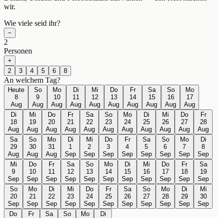
wir.
Wie viele seid ihr?
−
2
Personen
+
2
3
4
5
6
8
An welchem Tag?
Heute
So
Mo
Di
Mi
Do
Fr
Sa
So
Mo
8
9
10
11
12
13
14
15
16
17
Aug
Aug
Aug
Aug
Aug
Aug
Aug
Aug
Aug
Aug
Di
Mi
Do
Fr
Sa
So
Mo
Di
Mi
Do
Fr
18
19
20
21
22
23
24
25
26
27
28
Aug
Aug
Aug
Aug
Aug
Aug
Aug
Aug
Aug
Aug
Aug
Sa
So
Mo
Di
Mi
Do
Fr
Sa
So
Mo
Di
29
30
31
1
2
3
4
5
6
7
8
Aug
Aug
Aug
Sep
Sep
Sep
Sep
Sep
Sep
Sep
Sep
Mi
Do
Fr
Sa
So
Mo
Di
Mi
Do
Fr
Sa
9
10
11
12
13
14
15
16
17
18
19
Sep
Sep
Sep
Sep
Sep
Sep
Sep
Sep
Sep
Sep
Sep
So
Mo
Di
Mi
Do
Fr
Sa
So
Mo
Di
Mi
20
21
22
23
24
25
26
27
28
29
30
Sep
Sep
Sep
Sep
Sep
Sep
Sep
Sep
Sep
Sep
Sep
Do
Fr
Sa
So
Mo
Di