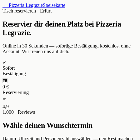
←
Pizzeria Legrazie
Speisekarte
Tisch reservieren
· Erfurt
Reservier dir deinen Platz bei
Pizzeria
Legrazie
.
Online in 30 Sekunden — sofortige Bestätigung, kostenlos, ohne
Account. Wir freuen uns auf dich.
✓
Sofort
Bestätigung
🆓
0 €
Reservierung
⭐
4,9
1.000+ Reviews
Wähle deinen Wunschtermin
Datum, Uhrzeit und Personenzahl auswählen — den Rest machen