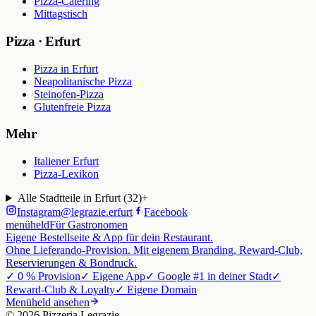
Pizza-Catering
Mittagstisch
Pizza · Erfurt
Pizza in Erfurt
Neapolitanische Pizza
Steinofen-Pizza
Glutenfreie Pizza
Mehr
Italiener Erfurt
Pizza-Lexikon
Alle Stadtteile in Erfurt (
32
)
+
Instagram
@
legrazie.erfurt
Facebook
menüheld
Für Gastronomen
Eigene Bestellseite & App für dein Restaurant.
Ohne Lieferando-Provision. Mit eigenem Branding, Reward-Club,
Reservierungen & Bondruck.
✓ 0 % Provision
✓ Eigene App
✓ Google #1 in deiner Stadt
✓
Reward-Club & Loyalty
✓ Eigene Domain
Menüheld ansehen
©
2026
Pizzeria Legrazie