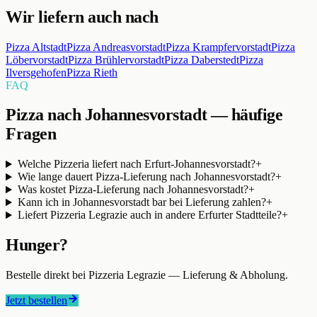
Wir liefern auch nach
Pizza
Altstadt
Pizza
Andreasvorstadt
Pizza
Krampfervorstadt
Pizza
Löbervorstadt
Pizza
Brühlervorstadt
Pizza
Daberstedt
Pizza
Ilversgehofen
Pizza
Rieth
FAQ
Pizza nach Johannesvorstadt — häufige
Fragen
Welche Pizzeria liefert nach Erfurt-Johannesvorstadt?
+
Wie lange dauert Pizza-Lieferung nach Johannesvorstadt?
+
Was kostet Pizza-Lieferung nach Johannesvorstadt?
+
Kann ich in Johannesvorstadt bar bei Lieferung zahlen?
+
Liefert Pizzeria Legrazie auch in andere Erfurter Stadtteile?
+
Hunger?
Bestelle direkt bei
Pizzeria Legrazie
— Lieferung & Abholung.
Jetzt bestellen