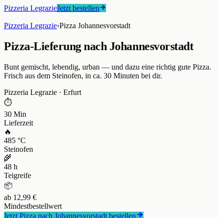
Pizzeria Legrazie
Jetzt bestellen
Pizzeria Legrazie
›
Pizza Johannesvorstadt
Pizza-Lieferung nach Johannesvorstadt
Bunt gemischt, lebendig, urban — und dazu eine richtig gute Pizza.
Frisch aus dem Steinofen, in ca. 30 Minuten bei dir.
Pizzeria Legrazie
·
Erfurt
⏱
30 Min
Lieferzeit
🔥
485 °C
Steinofen
🌾
48 h
Teigreife
📦
ab 12,99 €
Mindestbestellwert
Jetzt Pizza nach
Johannesvorstadt
bestellen