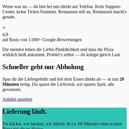
Wenn was ist — du bist bei uns direkt am Telefon. Kein Support-
Center, keine Ticket-Nummer. Restaurant ruft an, Restaurant macht's
gerade.
⭐
4,9
auf Basis von
1.000+
Google-Bewertungen
Die meisten loben die Liefer-Pünktlichkeit und dass die Pizza
wirklich heiß ankommt.
Probier's selbst — du kriegst gleich Lust.
Schneller geht nur Abholung
Spar dir die Liefergebühr und hol dein Essen direkt ab — in nur
20
Minuten
fertig. Du sparst die Lieferzeit, wir sparen Sprit, alle
gewinnen.
Anfahrt ansehen
Lieferung läuft.
Du klickst, wir backen, wir fahren. In ca. 60 Minuten ofen-warme
Pizza bei dir zu Hause.