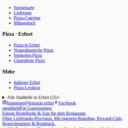
Speisekarte
Lieferung
Pizza-Catering
Mittagstisch
Pizza · Erfurt
Pizza in Erfurt
Neapolitanische Pizza
Steinofen-Pizza
Glutenfreie Pizza
Mehr
Italiener Erfurt
Pizza-Lexikon
Alle Stadtteile in Erfurt (
32
)
+
Instagram
@
legrazie.erfurt
Facebook
menüheld
Für Gastronomen
Eigene Bestellseite & App für dein Restaurant.
Ohne Lieferando-Provision. Mit eigenem Branding, Reward-Club,
Reservierungen & Bondruck.