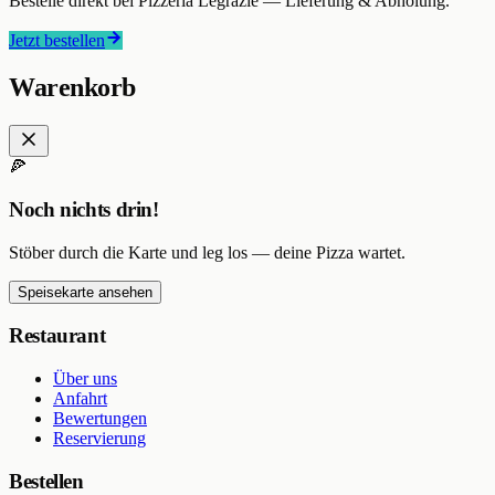
Bestelle direkt bei
Pizzeria Legrazie
— Lieferung & Abholung.
Jetzt bestellen
Warenkorb
🍕
Noch nichts drin!
Stöber durch die Karte und leg los — deine Pizza wartet.
Speisekarte ansehen
Restaurant
Über uns
Anfahrt
Bewertungen
Reservierung
Bestellen